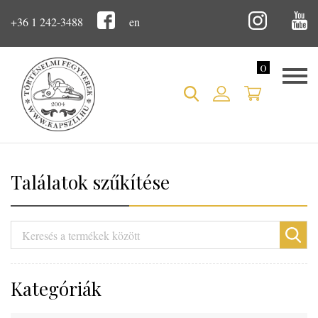
+36 1 242-3488
en
0
Találatok szűkítése
Kategóriák