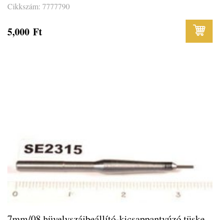
Cikkszám: 7777790
5,000
Ft
7mm/08 hüvelyszájbeállító-kicsappantyúzó tüske