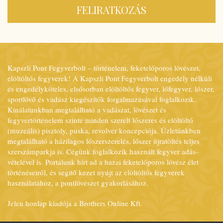
FELIRATKOZÁS
Kapszli Pont Fegyverbolt – történelem, feketelőporos lövészet,
elöltöltős fegyverek! A Kapszli Pont Fegyverbolt engedély nélküli
és engedélyköteles, elsősorban elöltöltős fegyver, lőfegyver, lőszer,
sportlövő és vadász kiegészítők forgalmazásával foglalkozik.
Kínálatunkban megtalálható a vadászat, lövészet és
fegyvertörténelem szinte minden szerelt lőszeres és elöltöltő
(muzeális) pisztoly, puska, revolver koncepciója. Üzletünkben
megtalálható a házilagos lőszerszerelés, lőszer újratöltés teljes
szerszámparkja is. Cégünk foglalkozik használt fegyver adás-
vételével is. Portálunk hírt ad a hazai feketelőporos lövész élet
történéseiről, és segítő kezet nyújt az elöltöltős fegyverek
használatához, a pontlövészet gyakorlásához.
Jelen honlap kiadója a Brothers Online Kft.