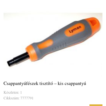
Csappantyúfészek tisztító – kis csappantyú
Készleten: 1
Cikkszám: 7777791