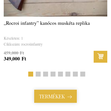
„Rocroi infantry” kanócos muskéta replika
Készleten: 1
Cikkszám: rocroiinfantry
459,000
Ft
349,000
Ft
Original
Current
price
price
was:
is:
TERMÉKEK
459,000 Ft.
349,000 Ft.