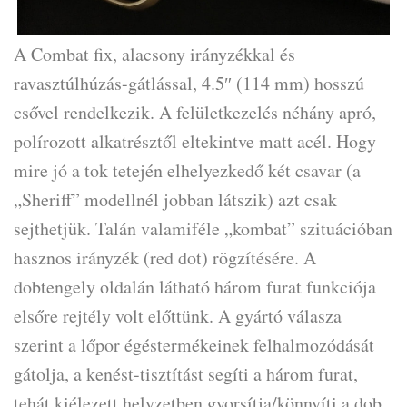
A Combat fix, alacsony irányzékkal és
ravasztúlhúzás-gátlással, 4.5″ (114 mm) hosszú
csővel rendelkezik. A felületkezelés néhány apró,
polírozott alkatrésztől eltekintve matt acél. Hogy
mire jó a tok tetején elhelyezkedő két csavar (a
„Sheriff” modellnél jobban látszik) azt csak
sejthetjük. Talán valamiféle „kombat” szituációban
hasznos irányzék (red dot) rögzítésére. A
dobtengely oldalán látható három furat funkciója
elsőre rejtély volt előttünk. A gyártó válasza
szerint a lőpor égéstermékeinek felhalmozódását
gátolja, a kenést-tisztítást segíti a három furat,
tehát kiélezett helyzetben gyorsítja/könnyíti a dob