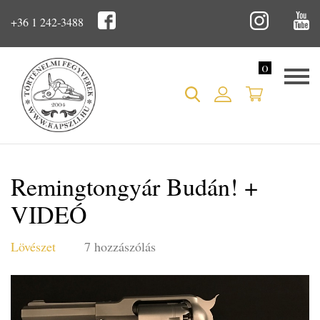
+36 1 242-3488
0
Remingtongyár Budán! +
VIDEÓ
Lövészet
7 hozzászólás