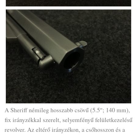
A Sheriff némileg hosszabb csövű (5.5″; 140 mm),
fix irányzékkal szerelt, selyemfényű felületkezelésű
revolver. Az eltérő irányzékon, a csőhosszon és a