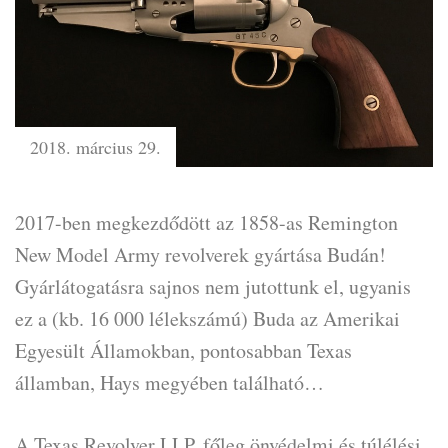
2018. március 29.
2017-ben megkezdődött az 1858-as Remington
New Model Army revolverek gyártása Budán!
Gyárlátogatásra sajnos nem jutottunk el, ugyanis
ez a (kb. 16 000 lélekszámú) Buda az Amerikai
Egyesült Államokban, pontosabban Texas
államban, Hays megyében található…
A Texas Revolver LLP. főleg önvédelmi és túlélési