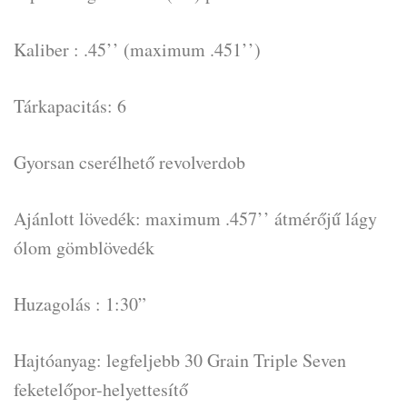
Kaliber : .45’’ (maximum .451’’)
Tárkapacitás: 6
Gyorsan cserélhető revolverdob
Ajánlott lövedék: maximum .457’’ átmérőjű lágy
ólom gömblövedék
Huzagolás : 1:30”
Hajtóanyag: legfeljebb 30 Grain Triple Seven
feketelőpor-helyettesítő