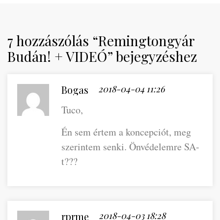
7 hozzászólás “Remingtongyár
Budán! + VIDEÓ” bejegyzéshez
Bogas
2018-04-04 11:26
Tuco,
Én sem értem a koncepciót, meg
szerintem senki. Önvédelemre SA-
t???
rprme
2018-04-03 18:28