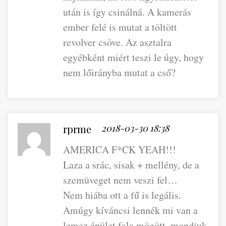
után is így csinálná. A kamerás
ember felé is mutat a töltött
revolver csöve. Az asztalra
egyébként miért teszi le úgy, hogy
nem lőirányba mutat a cső?
rprme
2018-03-30 18:38
AMERICA F*CK YEAH!!!
Laza a srác, sisak + mellény, de a
szemüveget nem veszi fel…
Nem hiába ott a fű is legális.
Amúgy kíváncsi lennék mi van a
lemez épület fala mögött, mondjuk