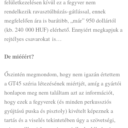
felületkezelésen kívül ez a fegyver nem
rendelkezik ravasztúlhúzás-gátlással, ennek
megfelelően ára is barátibb, „már” 950 dollártól
(kb. 240 000 HUF) elérhető. Ennyiért megkapjuk a
rejtélyes csavarokat is…
De miééért?
Őszintén megmondom, hogy nem igazán értettem
a GT45 széria létezésének miértjét, amíg a gyártói
honlapon meg nem találtam azt az információt,
hogy ezek a fegyverek (és minden perkussziós
gyújtású puska és pisztoly) kivételt képeznek a
tartás és a viselés tekintetében úgy a szövetségi,