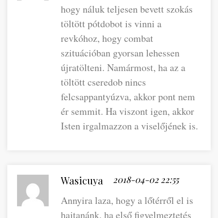
hogy náluk teljesen bevett szokás
töltött pótdobot is vinni a
revkóhoz, hogy combat
szituációban gyorsan lehessen
újratölteni. Namármost, ha az a
töltött cseredob nincs
felcsappantyúzva, akkor pont nem
ér semmit. Ha viszont igen, akkor
Isten irgalmazzon a viselőjének is.
Wasicuya
2018-04-02 22:55
Annyira laza, hogy a lőtérről el is
hajtanánk, ha első figyelmeztetés