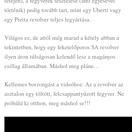
tetején), a fegyverek tesztelése (ami egyesével
történik) pedig tovább tart, mint egy Uberti vagy
egy Pietta revolver teljes legyártása.
Világos ez, de attól még marad a kétely abban a
tekintetben, hogy egy feketelőporos SA revolver
ilyen áron túlságosan kelendő lesz a magányos
csillag államában. Máshol meg pláne…
Kellemes borzongást a videóhoz. Az a revolver az
asztalon egy töltött, felcsappantyúzott fegyver. Ne
próbáld ki otthon, meg máshol se!!!