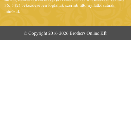
36. § (2) bekezdésében foglaltak szerinti tiltó nyilatkozatnak
minősül.
© Copyright 2016-2026 Brothers Online Kft.