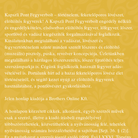
Kapszli Pont Fegyverbolt – történelem, feketelőporos lövészet,
elöltöltős fegyverek! A Kapszli Pont Fegyverbolt engedély nélküli
és engedélyköteles, elsősorban elöltöltős fegyver, lőfegyver, lőszer,
sportlövő és vadász kiegészítők forgalmazásával foglalkozik.
Kínálatunkban megtalálható a vadászat, lövészet és
fegyvertörténelem szinte minden szerelt lőszeres és elöltöltő
(muzeális) pisztoly, puska, revolver koncepciója. Üzletünkben
megtalálható a házilagos lőszerszerelés, lőszer újratöltés teljes
szerszámparkja is. Cégünk foglalkozik használt fegyver adás-
vételével is. Portálunk hírt ad a hazai feketelőporos lövész élet
történéseiről, és segítő kezet nyújt az elöltöltős fegyverek
használatához, a pontlövészet gyakorlásához.
Jelen honlap kiadója a Brothers Online Kft.
A honlapon közzétett cikkek, alkotások, egyéb szerzői művek
csak a szerző, illetve a kiadó írásbeli engedélyével
többszörözhetőek, közvetíthetőek a nyilvánosság felé, tehetőek
nyilvánosság számára hozzáférhetővé a sajtóban [Szjt. 36. § (2)].
Ez a nyilatkozat a szerzői jogról szóló 1999. Évi LXXVI. Törvény