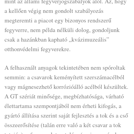
mint az állami fegyverjogszabályok alól. Az, hogy
a kellően végig nem gondolt szabályozás
megteremti a piacot egy bizonyos rendszerű
fegyverre, nem példa nélküli dolog, gondoljunk
csak a hazánkban kapható „kvázimuzeális”
otthonvédelmi fegyverekre.
A felhasznált anyagok tekintetében nem spóroltak
semmin: a csavarok keményített szerszámacélból
vagy mágnesezhető korrózióálló acélból készültek.
A GT szériát minősége, megbízhatósága, várható
élettartama szempontjából nem érheti kifogás, a
gyártó állítása szerint saját fejlesztés a tok és a cső
összeerősítése (talán erre való a két csavar a tok