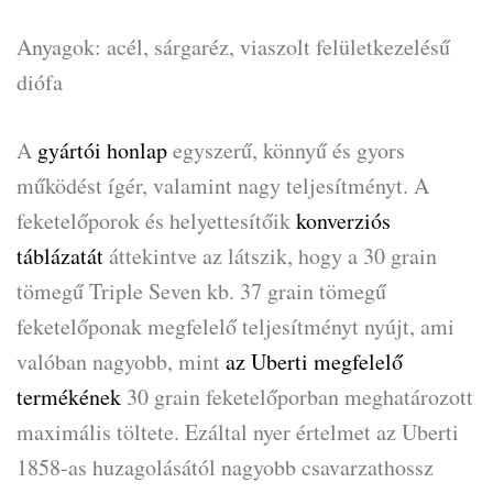
Anyagok: acél, sárgaréz, viaszolt felületkezelésű
diófa
A
gyártói honlap
egyszerű, könnyű és gyors
működést ígér, valamint nagy teljesítményt. A
feketelőporok és helyettesítőik
konverziós
táblázatát
áttekintve az látszik, hogy a 30 grain
tömegű Triple Seven kb. 37 grain tömegű
feketelőponak megfelelő teljesítményt nyújt, ami
valóban nagyobb, mint
az Uberti megfelelő
termékének
30 grain feketelőporban meghatározott
maximális töltete. Ezáltal nyer értelmet az Uberti
1858-as huzagolásától nagyobb csavarzathossz