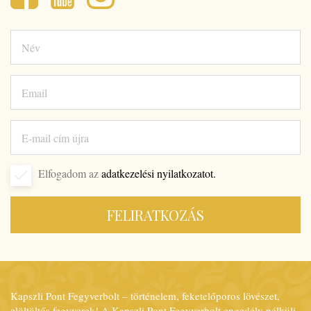
Elfogadom az
adatkezelési nyilatkozatot.
FELIRATKOZÁS
Kapszli Pont Fegyverbolt – történelem, feketelőporos lövészet,
elöltöltős fegyverek! A Kapszli Pont Fegyverbolt engedély nélküli