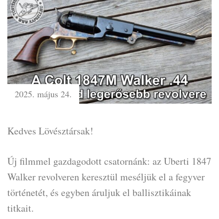
2025. május 24.
Kedves Lövésztársak!
Új filmmel gazdagodott csatornánk: az Uberti 1847
Walker revolveren keresztül meséljük el a fegyver
történetét, és egyben áruljuk el ballisztikáinak
titkait.