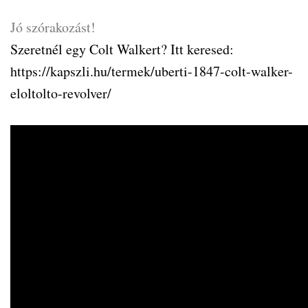
Jó szórakozást!
Szeretnél egy Colt Walkert? Itt keresed:
https://kapszli.hu/termek/uberti-1847-colt-walker-
eloltolto-revolver/