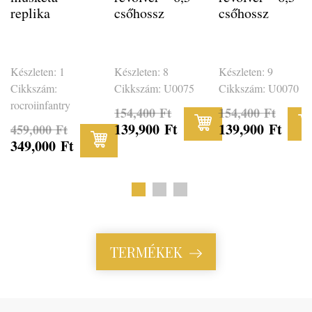
replika
csőhossz
csőhossz
Készleten: 1
Készleten: 8
Készleten: 9
Cikkszám:
Cikkszám: U0075
Cikkszám: U0070
rocroiinfantry
154,400
Ft
154,400
Ft
139,900
Ft
139,900
Ft
459,000
Ft
Original
Original
349,000
Ft
Original
Current
Current
price
price
Current
price
price
price
was:
was:
price
was:
is:
is:
154,400 Ft.
154,400 Ft.
is:
TERMÉKEK
459,000 Ft.
139,900 Ft.
139,900 Ft.
349,000 Ft.