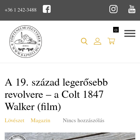
+36 1 242-3488
0
A 19. század legerősebb
revolvere – a Colt 1847
Walker (film)
Lövészet
Magazin
Nincs hozzászólás