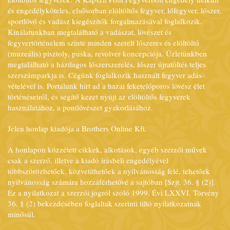
és engedélyköteles, elsősorban elöltöltős fegyver, lőfegyver, lőszer,
sportlövő és vadász kiegészítők forgalmazásával foglalkozik.
Kínálatunkban megtalálható a vadászat, lövészet és
fegyvertörténelem szinte minden szerelt lőszeres és elöltöltő
(muzeális) pisztoly, puska, revolver koncepciója. Üzletünkben
megtalálható a házilagos lőszerszerelés, lőszer újratöltés teljes
szerszámparkja is. Cégünk foglalkozik használt fegyver adás-
vételével is. Portálunk hírt ad a hazai feketelőporos lövész élet
történéseiről, és segítő kezet nyújt az elöltöltős fegyverek
használatához, a pontlövészet gyakorlásához.
Jelen honlap kiadója a Brothers Online Kft.
A honlapon közzétett cikkek, alkotások, egyéb szerzői művek
csak a szerző, illetve a kiadó írásbeli engedélyével
többszörözhetőek, közvetíthetőek a nyilvánosság felé, tehetőek
nyilvánosság számára hozzáférhetővé a sajtóban [Szjt. 36. § (2)].
Ez a nyilatkozat a szerzői jogról szóló 1999. Évi LXXVI. Törvény
36. § (2) bekezdésében foglaltak szerinti tiltó nyilatkozatnak
minősül.