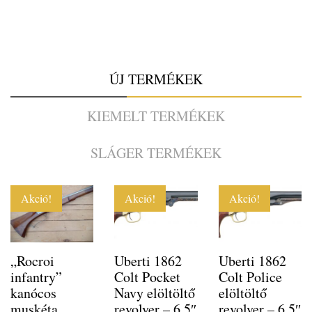
ÚJ TERMÉKEK
KIEMELT TERMÉKEK
SLÁGER TERMÉKEK
Akció!
Akció!
Akció!
„Rocroi
Uberti 1862
Uberti 1862
infantry”
Colt Pocket
Colt Police
kanócos
Navy elöltöltő
elöltöltő
muskéta
revolver – 6,5″
revolver – 6,5″