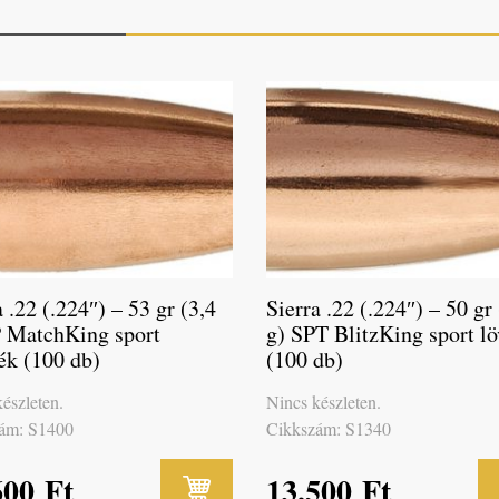
a .22 (.224″) – 53 gr (3,4
Sierra .22 (.224″) – 50 gr
 MatchKing sport
g) SPT BlitzKing sport l
ék (100 db)
(100 db)
észleten.
Nincs készleten.
ám: S1400
Cikkszám: S1340
600
Ft
13,500
Ft