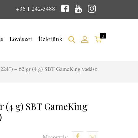
+36 1 242-3488
0
és
Lövészet
Üzletünk
(.224″) – 62 gr (4 g) SBT GameKing vadász
 gr (4 g) SBT GameKing
)
Megosztás: