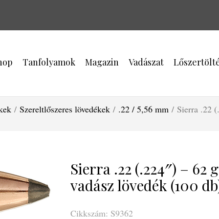
hop
Tanfolyamok
Magazin
Vadászat
Lőszertölt
kek
/
Szereltlőszeres lövedékek
/
.22 / 5,56 mm
/ Sierra .22 
Sierra .22 (.224″) – 62
vadász lövedék (100 db
Cikkszám: S9362