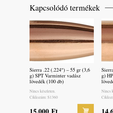
Kapcsolódó termékek
Sierra .22 (.224″) – 55 gr (3,6
Sierr
g) SPT Varminter vadász
g) HP
lövedék (100 db)
löved
Nincs készleten.
Nincs k
Cikkszám: S1360
Cikksz
15,000
Ft
14,