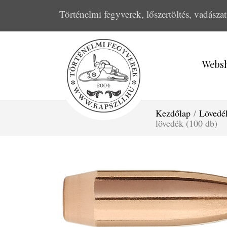
Történelmi fegyverek, lőszertöltés, vadászat
Webs
Kezdőlap
/
Lövedé
lövedék (100 db)