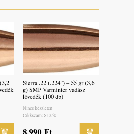
 (3,2
Sierra .22 (.224″) – 55 gr (3,6
övedék
g) SMP Varminter vadász
lövedék (100 db)
Nincs készleten.
Cikkszám: S1350
8,990
Ft