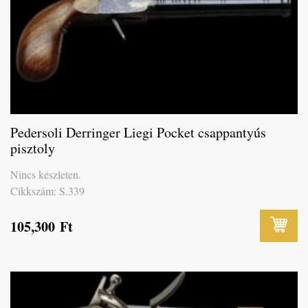
Pedersoli Derringer Liegi Pocket csappantyús
pisztoly
Nincs készleten.
Cikkszám: S.339
105,300
Ft