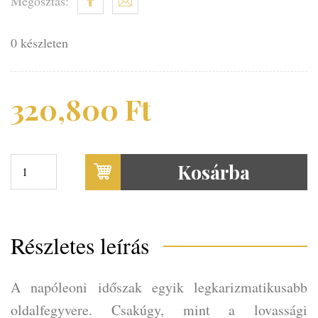
Megosztás:
0 készleten
320,800
Ft
Kosárba
Részletes leírás
A napóleoni időszak egyik legkarizmatikusabb
oldalfegyvere. Csakúgy, mint a lovassági