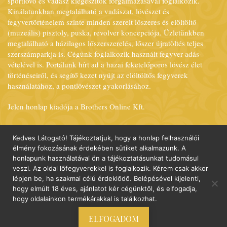
sportlövő és vadász kiegészítők forgalmazásával foglalkozik.
Kínálatunkban megtalálható a vadászat, lövészet és
fegyvertörténelem szinte minden szerelt lőszeres és elöltöltő
(muzeális) pisztoly, puska, revolver koncepciója. Üzletünkben
megtalálható a házilagos lőszerszerelés, lőszer újratöltés teljes
szerszámparkja is. Cégünk foglalkozik használt fegyver adás-
vételével is. Portálunk hírt ad a hazai feketelőporos lövész élet
történéseiről, és segítő kezet nyújt az elöltöltős fegyverek
használatához, a pontlövészet gyakorlásához.
Jelen honlap kiadója a Brothers Online Kft.
A honlapon közzétett cikkek, alkotások, egyéb szerzői művek
csak a szerző, illetve a kiadó írásbeli engedélyével
Kedves Látogató! Tájékoztatjuk, hogy a honlap felhasználói
többszörözhetőek, közvetíthetőek a nyilvánosság felé, tehetőek
élmény fokozásának érdekében sütiket alkalmazunk. A
honlapunk használatával ön a tájékoztatásunkat tudomásul
nyilvánosság számára hozzáférhetővé a sajtóban [Szjt. 36. § (2)].
veszi. Az oldal lőfegyverekkel is foglalkozik. Kérem csak akkor
Ez a nyilatkozat a szerzői jogról szóló 1999. Évi LXXVI. Törvény
lépjen be, ha szakmai célú érdeklődő. Belépésével kijelenti,
36. § (2) bekezdésében foglaltak szerinti tiltó nyilatkozatnak
hogy elmúlt 18 éves, ajánlatot kér cégünktől, és elfogadja,
minősül.
hogy oldalainkon termékárakkal is találkozhat.
ELFOGADOM