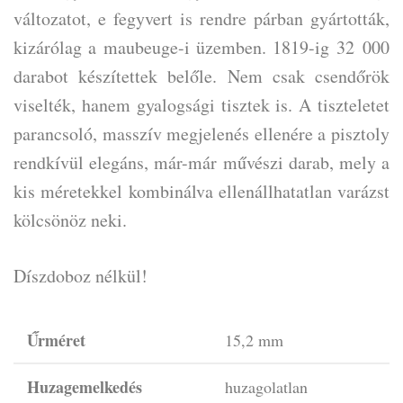
változatot, e fegyvert is rendre párban gyártották,
kizárólag a maubeuge-i üzemben. 1819-ig 32 000
darabot készítettek belőle. Nem csak csendőrök
viselték, hanem gyalogsági tisztek is. A tiszteletet
parancsoló, masszív megjelenés ellenére a pisztoly
rendkívül elegáns, már-már művészi darab, mely a
kis méretekkel kombinálva ellenállhatatlan varázst
kölcsönöz neki.
Díszdoboz nélkül!
Űrméret
15,2 mm
Huzagemelkedés
huzagolatlan