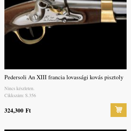
Pedersoli An XIII francia lovassági kovás pisztoly
Nincs készleten.
Cikkszám: S.356
324,300
Ft