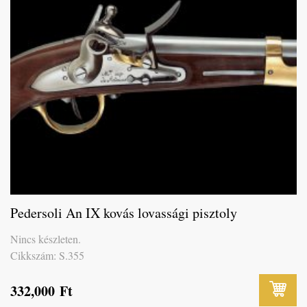
Pedersoli An IX kovás lovassági pisztoly
Nincs készleten.
Cikkszám: S.355
332,000
Ft