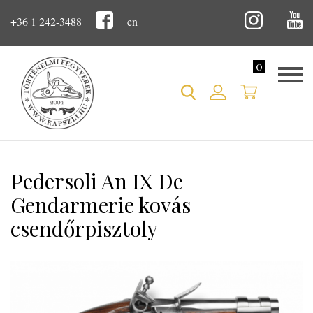
+36 1 242-3488
en
0
Pedersoli An IX De
Gendarmerie kovás
csendőrpisztoly