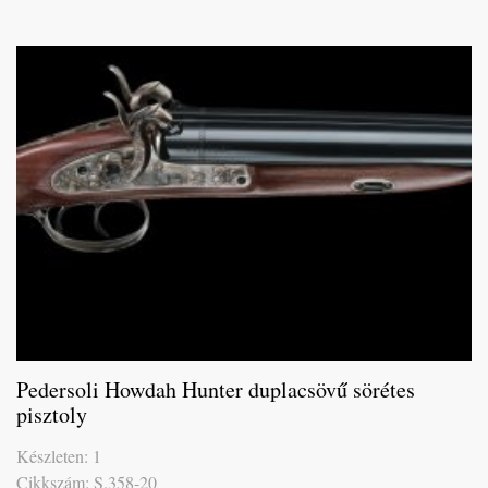
Pedersoli Howdah Hunter duplacsövű sörétes
pisztoly
Készleten: 1
Cikkszám: S.358-20