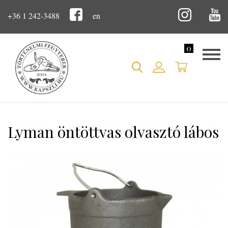
+36 1 242-3488
en
0
Lyman öntöttvas olvasztó lábos