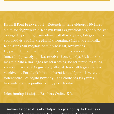
Kapszli Pont Fegyverbolt – történelem, feketelőporos lövészet,
elöltöltős fegyverek! A Kapszli Pont Fegyverbolt engedély nélküli
és engedélyköteles, elsősorban elöltöltős fegyver, lőfegyver, lőszer,
sportlövő és vadász kiegészítők forgalmazásával foglalkozik.
Kínálatunkban megtalálható a vadászat, lövészet és
fegyvertörténelem szinte minden szerelt lőszeres és elöltöltő
(muzeális) pisztoly, puska, revolver koncepciója. Üzletünkben
megtalálható a házilagos lőszerszerelés, lőszer újratöltés teljes
szerszámparkja is. Cégünk foglalkozik használt fegyver adás-
vételével is. Portálunk hírt ad a hazai feketelőporos lövész élet
történéseiről, és segítő kezet nyújt az elöltöltős fegyverek
használatához, a pontlövészet gyakorlásához.
Jelen honlap kiadója a Brothers Online Kft.
A honlapon közzétett cikkek, alkotások, egyéb szerzői művek
csak a szerző, illetve a kiadó írásbeli engedélyével
Kedves Látogató! Tájékoztatjuk, hogy a honlap felhasználói