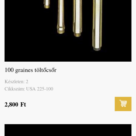
100 graines töltőcsőr
Készleten: 2
Cikkszám: USA 225-100
2,800
Ft