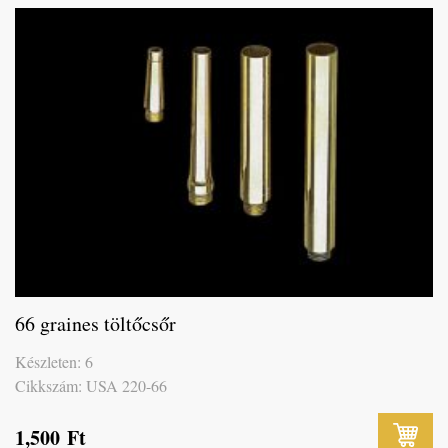
66 graines töltőcsőr
Készleten: 6
Cikkszám: USA 220-66
1,500
Ft