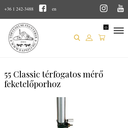
+36 1 242-3488
en
0
55 Classic térfogatos mérő
feketelőporhoz