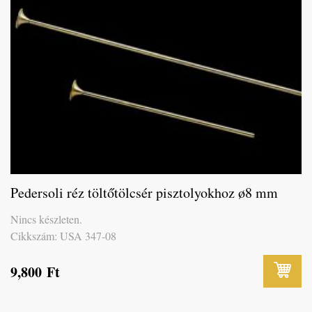
Pedersoli réz töltőtölcsér pisztolyokhoz ø8 mm
Nincs készleten.
Cikkszám: USA 347-08
9,800
Ft