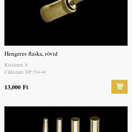
Hengeres flaska, rövid
Készleten: 8
Cikkszám: DP 534-44
13,000
Ft