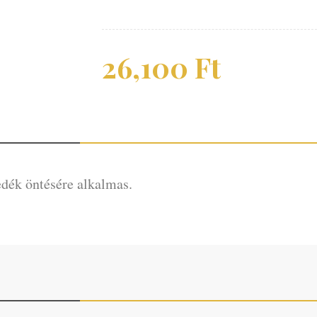
26,100
Ft
edék öntésére alkalmas.