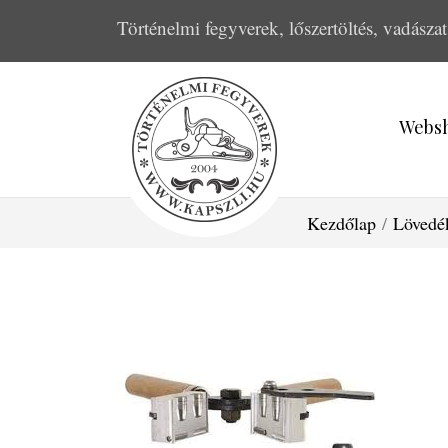
Történelmi fegyverek, lőszertöltés, vadászat
Webs
Kezdőlap
/
Lövedé