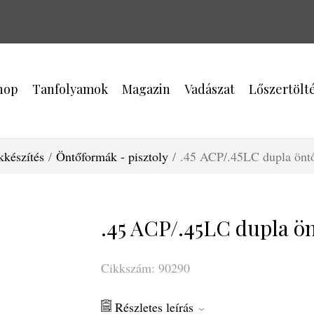
hop
Tanfolyamok
Magazin
Vadászat
Lőszertölt
kkészítés
/
Öntőformák - pisztoly
/ .45 ACP/.45LC dupla önt
.45 ACP/.45LC dupla ö
Cikkszám: 90290
Részletes leírás