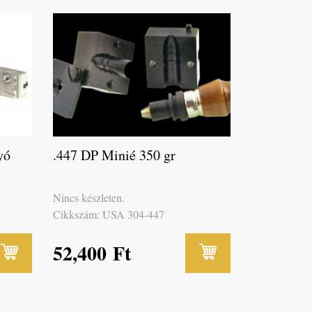
yó
.447 DP Minié 350 gr
Nincs készleten.
Cikkszám: USA 304-447
52,400
Ft