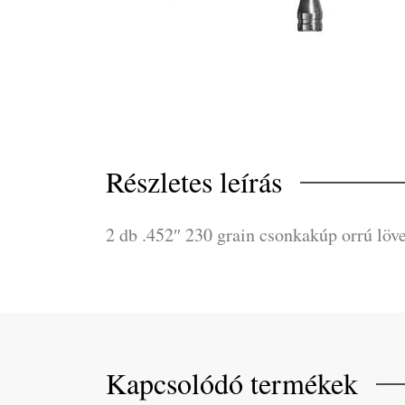
Részletes leírás
2 db .452″ 230 grain csonkakúp orrú löv
Kapcsolódó termékek