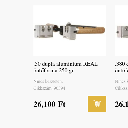
.50 dupla alumínium REAL
.380 
öntőforma 250 gr
öntő
Nincs készleten.
Nincs k
Cikkszám: 90394
Cikksz
26,100
Ft
26,