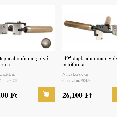
dupla alumínium golyó
.495 dupla alumínum gol
forma
öntőforma
észleten.
Nincs készleten.
ám: 90423
Cikkszám: 90450
100
Ft
26,100
Ft