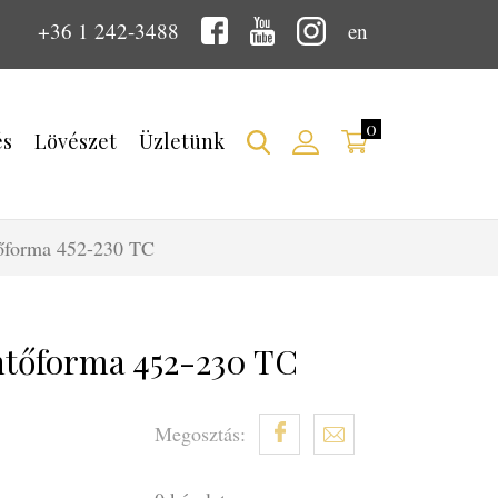
+36 1 242-3488
en
0
és
Lövészet
Üzletünk
őforma 452-230 TC
ntőforma 452-230 TC
Megosztás: